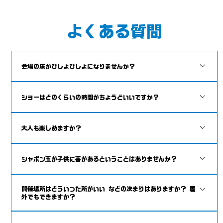
よくある質問
会場の床がびしょびしょになりませんか？
ステージには持ち込みのシートを敷きますので、濡れません。 空中
ショーはどのくらいの時間がちょうどいいですか？
で消える特殊なシャボン液を使います。 会場も濡れませんので、モ
ップなども必要ありません。 1000件以上、室内ショーを行ってい
だいたい３０分位です。 ショーだけでも十分楽しめますが、ショー
ますが、 床や壁・天井が濡れたなどの苦情は一切ありませんのでご
大人も楽しめますか？
の後サービスで お子様ひとりずつ しゃぼん玉の中に入っての撮影
安心ください。
会を行えます。約30分100名まで。
もちろん楽しめます。シャボン玉は年齢・性別・国籍問わず、みんな
シャボン玉が子供に害があるということはありませんか？
が楽しめる素晴らしいエンターテイメントです。 あなたの人生で観
たことがないシャボン玉をご覧いただきます！！
使用するシャボン玉液は、全国シャボン玉安全協会で認められ、 玩
開催場所はどういった所がいい などの決まりはありますか？ 屋
具合格基準に合格しており、安心安全なシャボン液です。
外でもできますか？
園の体育館、公民館、イベントスペース、学校、教室、講堂、多目的