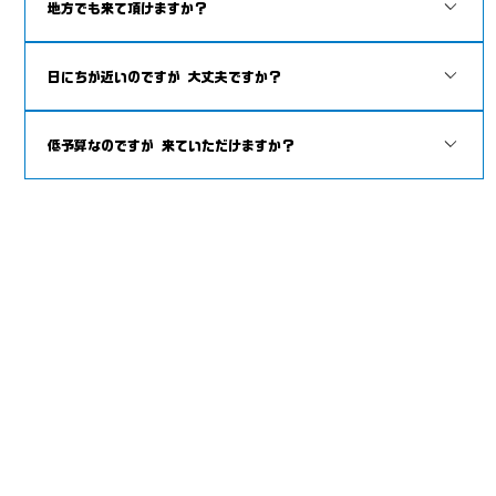
地方でも来て頂けますか？
ホール、どんな場所でも可能です。 場所によってやれる演目が変わ
りますのでご了承ください。 屋外に関しては屋外シャボン玉ショー
もちろんどこでも大丈夫です！！ 全国どんなところでもお邪魔して
をご参照ください。
日にちが近いのですが 大丈夫ですか？
いますので遠慮しないでください（笑） 全国40名ほどキャストが
います。
もちろん空いていればお伺いします！！
低予算なのですが 来ていただけますか？
日程・場所・規模によって低予算でお伺いできることもよくございま
す。 あきらめずにまずはお問合せください！！