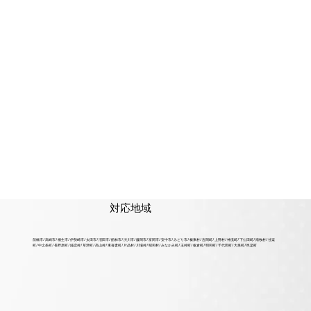
対応地域
前橋市/高崎市/桐生市/伊勢崎市/太田市/沼田市/館林市/渋川市/藤岡市/富岡市/安中市/みどり市/榛東村/吉岡町/上野村/神流町/下仁田町/南牧村/甘楽
町/中之条町/長野原町/嬬恋村/草津町/高山村/東吾妻町/片品村/川場村/昭和村/みなかみ町/玉村町/板倉町/明和町/千代田町/大泉町/邑楽町