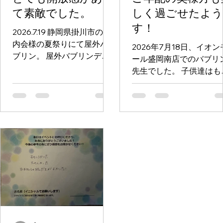
て素敵でした。
しく過ごせたよ
す！
2026.7.19 静岡県掛川市の町
内会様の夏祭りにて屋外バ
2026年7月18日、イオン
ブリン。 屋外バブリンデビ
ール盛岡南店でのバブリ
ューとなりました。 やはり
先生でした。 子供達はも
暑さは、シャボン玉との相
ろんの事、ご年配の奥様
性は良くないですね。 風も
も楽しく過ごせたと直接
弱くなかなか苦戦しました
お声がけいただきました
が、お客様の満足度は高か
ありがとうございました
ったご様子でした。 屋外バ
ブリンはとても開放感があ
って素敵でした。 汗だくに
なりましたが、楽しい現場
でした。