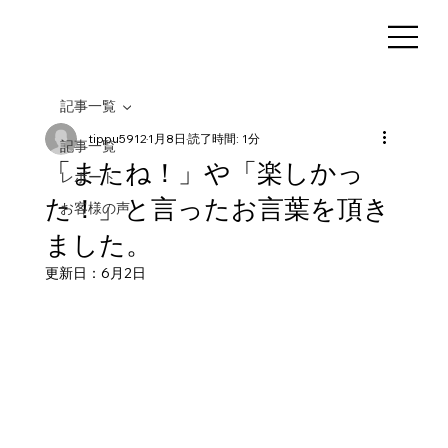
記事一覧
tippu5912
1月8日
読了時間: 1分
記事一覧
「またね！」や「楽しかっ
レポート
た！」と言ったお言葉を頂き
お客様の声
ました。
更新日：
6月2日