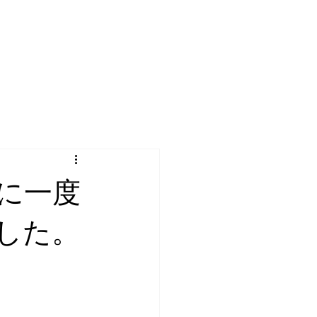
に一度
した。