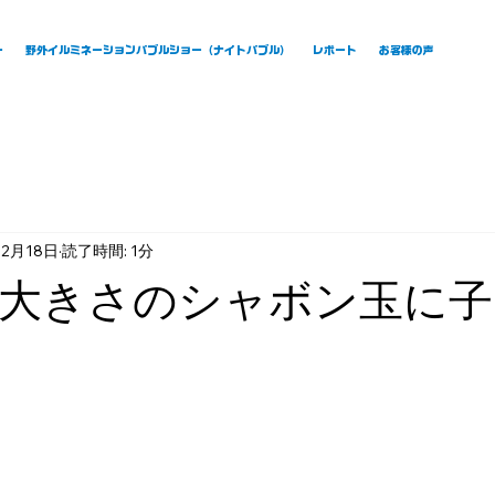
ー
野外イルミネーションバブルショー（ナイトバブル）
レポート
お客様の声
12月18日
読了時間: 1分
大きさのシャボン玉に子