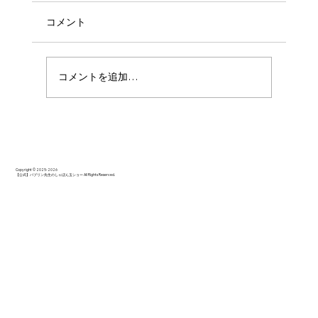
コメント
コメントを追加…
最初から最後まで楽しい雰囲気で参加で
きました。
Copyright © 2025-2026
【公式】バブリン先生のしゃぼん玉ショー All Rights Reserved.