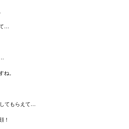
、
て…
…
すね。
加してもらえて…　
顔！