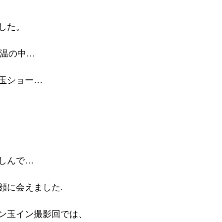
した。
気温の中…
玉ショー…
しんで…
顔に会えました.
ン玉イン撮影回では、