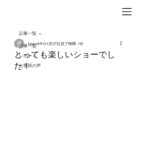
記事一覧
tippu5912
1月27日
読了時間: 1分
記事一覧
とっても楽しいショーでし
レポート
た！
お客様の声