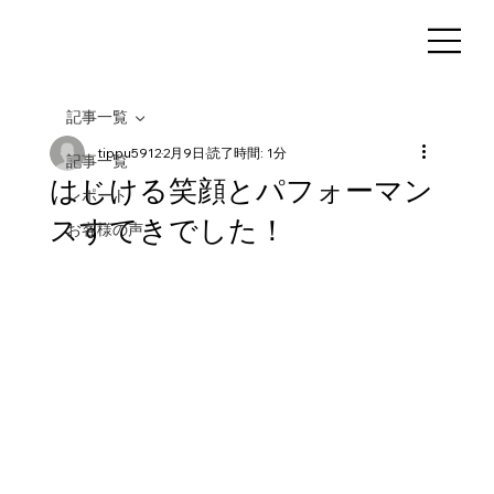
記事一覧
tippu5912
2月9日
読了時間: 1分
記事一覧
はじける笑顔とパフォーマン
レポート
スすてきでした！
お客様の声