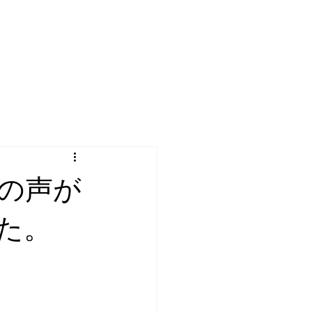
の声が
た。