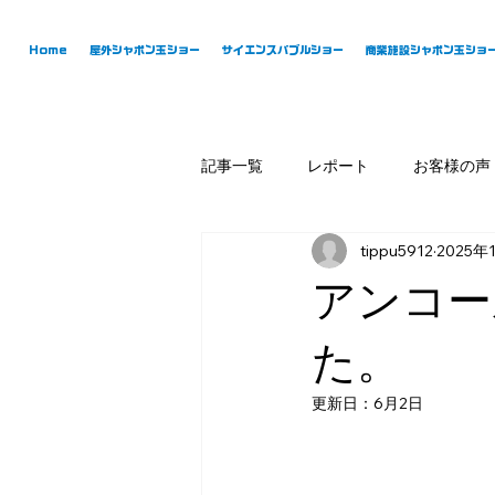
Home
屋外シャボン玉ショー
サイエンスバブルショー
商業施設シャボン玉ショ
記事一覧
レポート
お客様の声
tippu5912
2025年
アンコー
た。
更新日：
6月2日