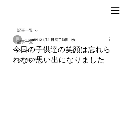
記事一覧
tippu5912
1月21日
読了時間: 1分
記事一覧
今日の子供達の笑顔は忘れら
レポート
れない思い出になりました
お客様の声