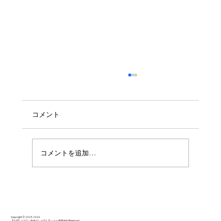
コメント
コメントを追加…
思いっきり楽しんでいただけたようでし
た。
Copyright © 2025-2026
【公式】バブリン先生のしゃぼん玉ショー All Rights Reserved.