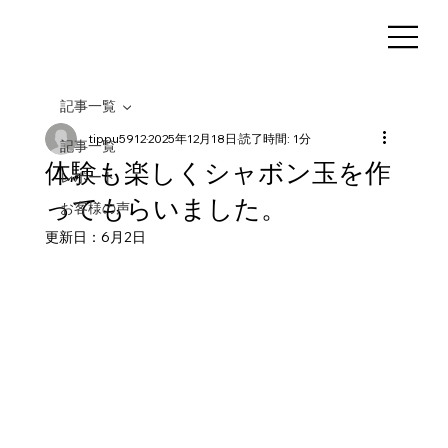
記事一覧
tippu5912
2025年12月18日
読了時間: 1分
記事一覧
体験も楽しくシャボン玉を作
レポート
ってもらいました。
お客様の声
更新日：
6月2日