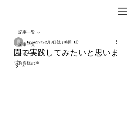
記事一覧
tippu5912
2月8日
読了時間: 1分
記事一覧
園で実践してみたいと思いま
レポート
す。
お客様の声