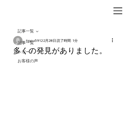
記事一覧
tippu5912
2月28日
読了時間: 1分
記事一覧
多くの発見がありました。
レポート
お客様の声