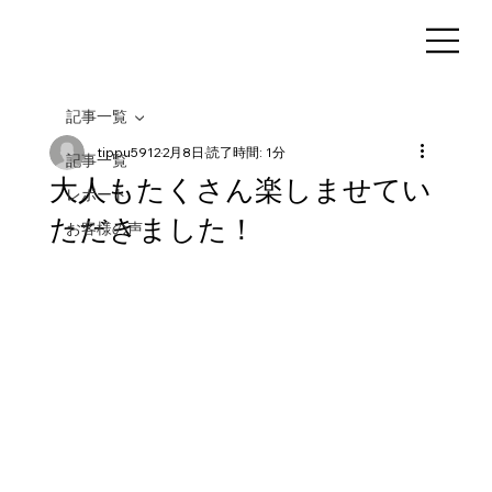
記事一覧
tippu5912
2月8日
読了時間: 1分
記事一覧
大人もたくさん楽しませてい
レポート
ただきました！
お客様の声