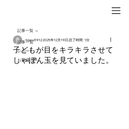
記事一覧
tippu5912
2025年12月19日
読了時間: 1分
記事一覧
子どもが目をキラキラさせて
レポート
しゃぼん玉を見ていました。
お客様の声