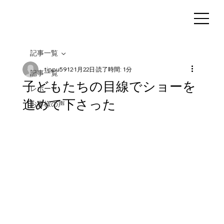
記事一覧
tippu5912
1月22日
読了時間: 1分
記事一覧
子どもたちの目線でショーを
レポート
進めて下さった
お客様の声