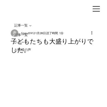
記事一覧
tippu5912
1月28日
読了時間: 1分
記事一覧
子どもたちも大盛り上がりで
レポート
した。
お客様の声