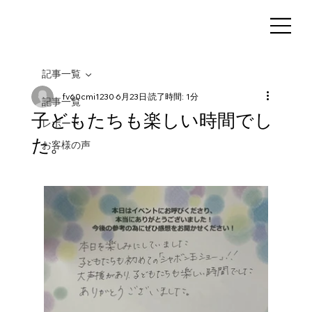
記事一覧
fv60cmi1230
6月23日
読了時間: 1分
記事一覧
子どもたちも楽しい時間でし
レポート
た。
お客様の声