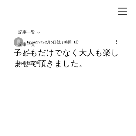
記事一覧
tippu5912
2月6日
読了時間: 1分
記事一覧
子どもだけでなく大人も楽し
レポート
ませて頂きました。
お客様の声