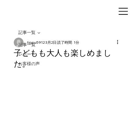
記事一覧
tippu5912
3月2日
読了時間: 1分
記事一覧
子どもも大人も楽しめまし
レポート
た。
お客様の声