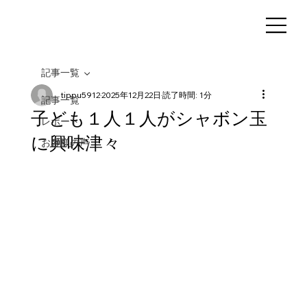
記事一覧
tippu5912
2025年12月22日
読了時間: 1分
記事一覧
子ども１人１人がシャボン玉
レポート
に興味津々
お客様の声