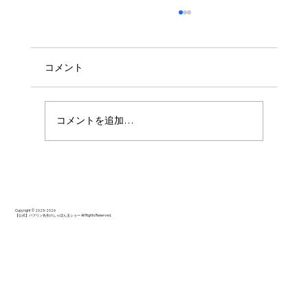
コメント
コメントを追加…
みんなキラキラした笑顔で楽しそうでし
た♪
Copyright © 2025-2026
【公式】バブリン先生のしゃぼん玉ショー All Rights Reserved.