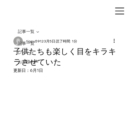
記事一覧
tippu5912
3月5日
読了時間: 1分
記事一覧
子供たちも楽しく目をキラキ
レポート
ラさせていた
お客様の声
更新日：
6月1日