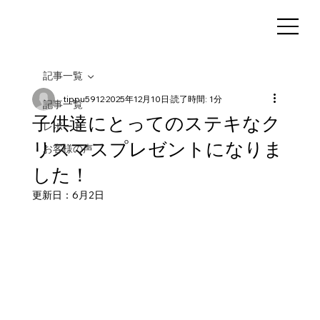
記事一覧
tippu5912
2025年12月10日
読了時間: 1分
記事一覧
子供達にとってのステキなク
レポート
リスマスプレゼントになりま
お客様の声
した！
更新日：
6月2日