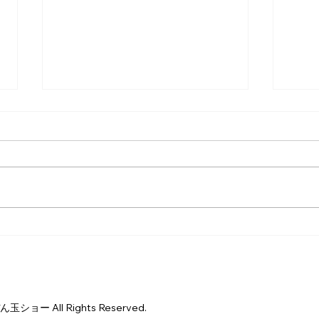
みんなキラキラした笑顔で楽
大き
しそうでした♪
あっ
 All Rights Reserved.