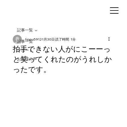
記事一覧
tippu5912
1月30日
読了時間: 1分
記事一覧
拍手できない人がにこーーっ
レポート
と笑ってくれたのがうれしか
お客様の声
ったです。