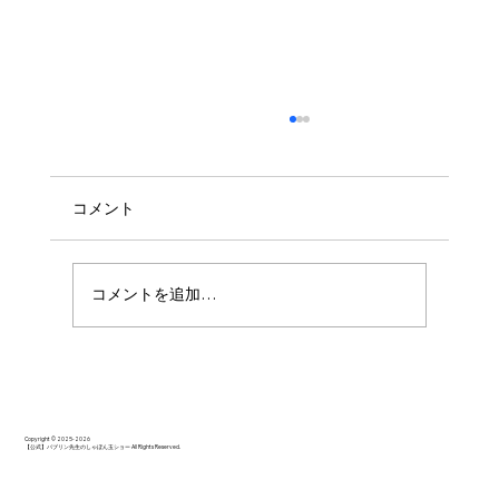
コメント
コメントを追加…
ご年配の奥様方も楽しく過ごせたようで
す！
Copyright © 2025-2026
【公式】バブリン先生のしゃぼん玉ショー All Rights Reserved.