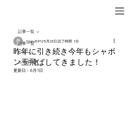
記事一覧
tippu5912
5月23日
読了時間: 1分
記事一覧
昨年に引き続き今年もシャボ
レポート
ン玉飛ばしてきました！
お客様の声
更新日：
6月1日