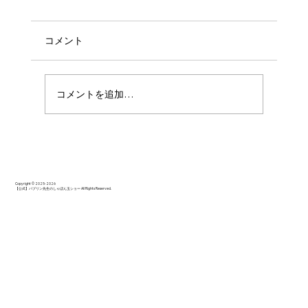
コメント
コメントを追加…
ご年配の奥様方も楽しく過ごせたようで
す！
Copyright © 2025-2026
【公式】バブリン先生のしゃぼん玉ショー All Rights Reserved.