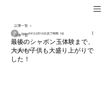
記事一覧
tippu5912
2月10日
読了時間: 1分
記事一覧
最後のシャボン玉体験まで、
レポート
大人も子供も大盛り上がりで
お客様の声
した！