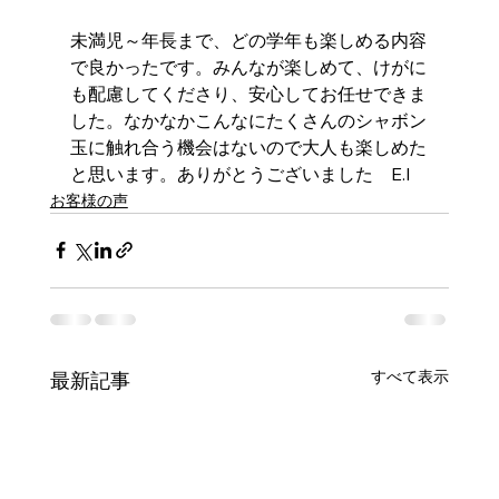
未満児～年長まで、どの学年も楽しめる内容
で良かったです。みんなが楽しめて、けがに
も配慮してくださり、安心してお任せできま
した。なかなかこんなにたくさんのシャボン
玉に触れ合う機会はないので大人も楽しめた
と思います。ありがとうございました　E.I
お客様の声
すべて表示
最新記事