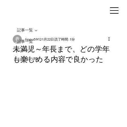
記事一覧
tippu5912
1月22日
読了時間: 1分
記事一覧
未満児～年長まで、どの学年
レポート
も楽しめる内容で良かった
お客様の声