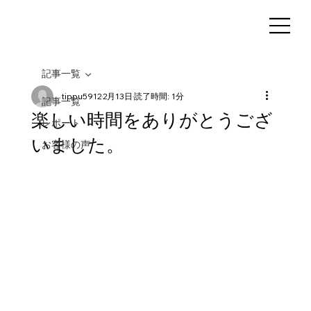
記事一覧
tippu5912
2月13日
読了時間: 1分
記事一覧
楽しい時間をありがとうござ
レポート
いました。
お客様の声