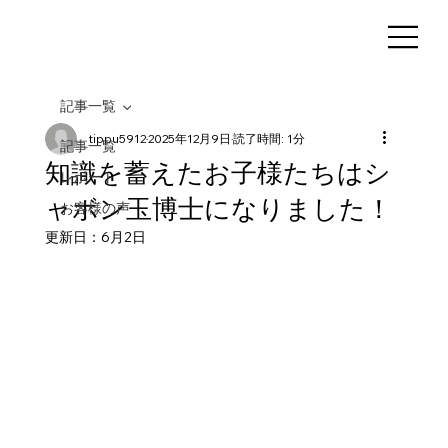
記事一覧
tippu5912
2025年12月9日
読了時間: 1分
記事一覧
知識を蓄えたお子様たちはシ
レポート
ャボン玉博士になりました！
お客様の声
更新日：
6月2日