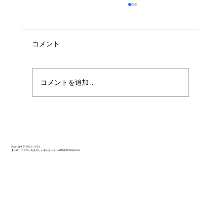
コメント
コメントを追加…
ご年配の奥様方も楽しく過ごせたようで
す！
Copyright © 2025-2026
【公式】バブリン先生のしゃぼん玉ショー All Rights Reserved.