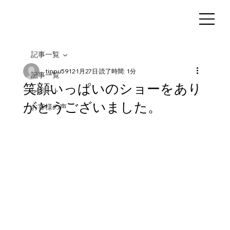
記事一覧
tippu5912
1月27日
読了時間: 1分
記事一覧
笑顔いっぱいのショーをあり
レポート
がとうございました。
お客様の声