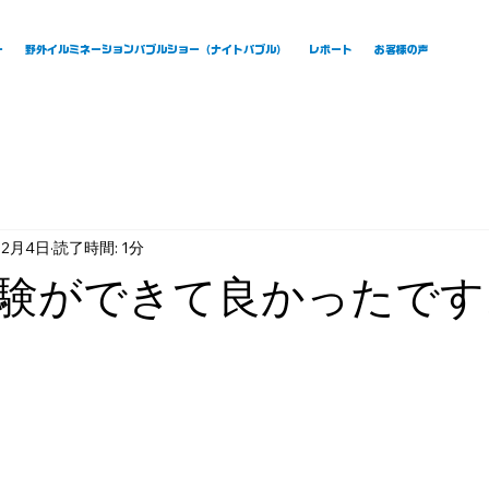
ー
野外イルミネーションバブルショー（ナイトバブル）
レポート
お客様の声
12月4日
読了時間: 1分
験ができて良かったです