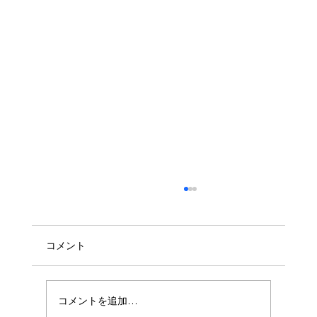
コメント
コメントを追加…