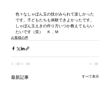
色々なしゃぼん玉の技がみられて楽しかった
です。子どもたちも体験できよかったです。
しゃぼん玉えきの作り方いつか教えてもらい
たいです（笑）　Ｋ．Ｍ
お客様の声
すべて表示
最新記事