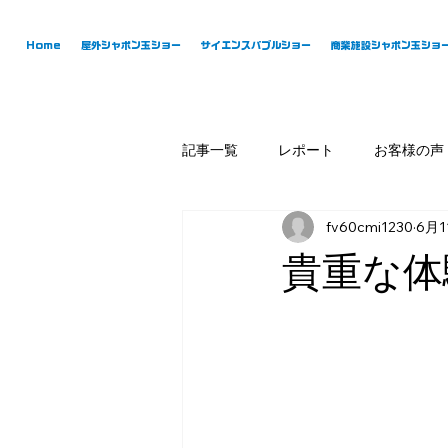
Home
屋外シャボン玉ショー
サイエンスバブルショー
商業施設シャボン玉ショ
記事一覧
レポート
お客様の声
fv60cmi1230
6月1
貴重な体