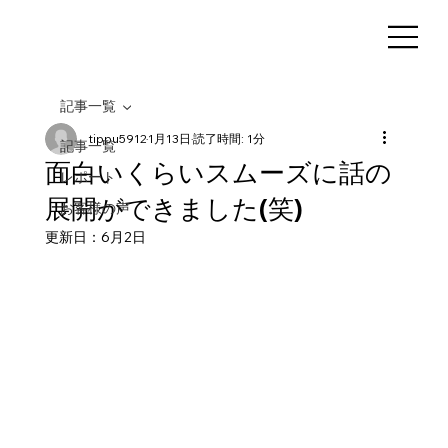
記事一覧
tippu5912
1月13日
読了時間: 1分
記事一覧
面白いくらいスムーズに話の
レポート
展開ができました(笑)
お客様の声
更新日：
6月2日