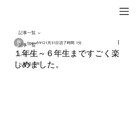
記事一覧
tippu5912
1月31日
読了時間: 1分
記事一覧
１年生～６年生まですごく楽
レポート
しめました。
お客様の声