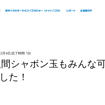
ー
野外イルミネーションバブルショー（ナイトバブル）
レポート
お客様の声
12月4日
読了時間: 1分
人間シャボン玉もみんな
した！